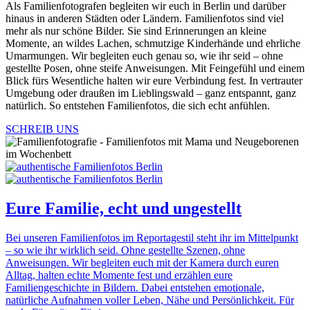
Als
Familienfotografen
begleiten
wir
euch in Berlin und darüber
hinaus in anderen Städten oder Ländern.
Familienfotos
sind
viel
mehr
als
nur
schöne
Bilder.
Sie
sind
Erinnerungen
an
kleine
Momente,
an
wildes
Lachen,
schmutzige
Kinderhände
und
ehrliche
Umarmungen.
Wir
begleiten
euch
genau
so,
wie
ihr
seid –
ohne
gestellte
Posen,
ohne
steife
Anweisungen.
Mit
Feingefühl
und
einem
Blick
fürs
Wesentliche
halten
wir
eure
Verbindung
fest.
In
vertrauter
Umgebung
oder
draußen
im
Lieblingswald –
ganz
entspannt,
ganz
natürlich.
So
entstehen
Familienfotos,
die
sich
echt
anfühlen.
SCHREIB UNS
Eure Familie, echt und ungestellt
Bei
unseren
Familienfotos
im
Reportagestil
steht
ihr
im
Mittelpunkt
–
so
wie
ihr
wirklich
seid.
Ohne
gestellte
Szenen,
ohne
Anweisungen.
Wir
begleiten
euch
mit
der
Kamera
durch
euren
Alltag,
halten
echte
Momente
fest
und
erzählen
eure
Familiengeschichte
in
Bildern.
Dabei
entstehen
emotionale,
natürliche
Aufnahmen
voller
Leben,
Nähe
und
Persönlichkeit.
Für