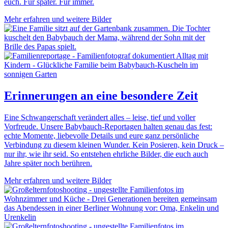
euch.
Für
später.
Für
immer.
Mehr erfahren und weitere Bilder
Erinnerungen an eine besondere Zeit
Eine
Schwangerschaft
verändert
alles –
leise,
tief
und
voller
Vorfreude.
Unsere
Babybauch-
Reportagen
halten
genau
das
fest:
echte
Momente,
liebevolle
Details
und
eure
ganz
persönliche
Verbindung
zu
diesem
kleinen
Wunder.
Kein
Posieren,
kein
Druck –
nur
ihr,
wie
ihr
seid.
So
entstehen
ehrliche
Bilder,
die
euch
auch
Jahre
später
noch
berühren.
Mehr erfahren und weitere Bilder