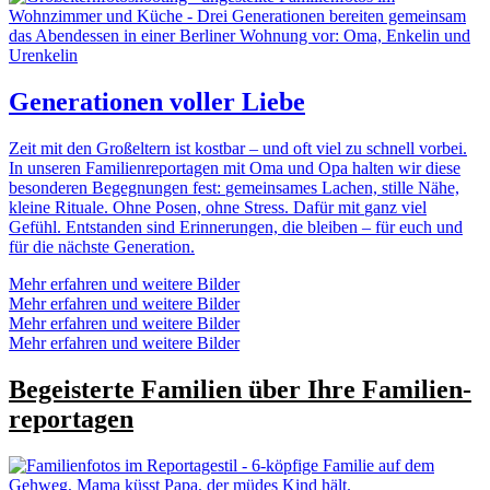
Generationen voller Liebe
Zeit
mit
den
Großeltern
ist
kostbar –
und
oft
viel
zu
schnell
vorbei.
In
unseren
Familienreportagen
mit
Oma
und
Opa
halten
wir
diese
besonderen
Begegnungen
fest:
gemeinsames
Lachen,
stille
Nähe,
kleine
Rituale.
Ohne
Posen,
ohne
Stress.
Dafür
mit
ganz
viel
Gefühl.
Entstanden
sind
Erinnerungen,
die
bleiben –
für
euch
und
für
die
nächste
Generation.
Mehr erfahren und weitere Bilder
Mehr erfahren und weitere Bilder
Mehr erfahren und weitere Bilder
Mehr erfahren und weitere Bilder
Begeisterte Familien über Ihre Familien­
reportagen