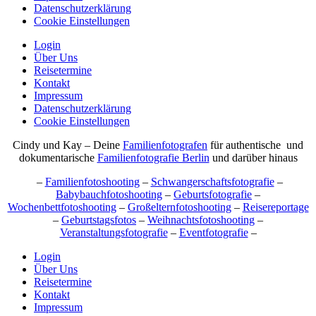
Datenschutzerklärung
Cookie Einstellungen
Login
Über Uns
Reisetermine
Kontakt
Impressum
Datenschutzerklärung
Cookie Einstellungen
Cindy und Kay – Deine
Familienfotografen
für authentische und
dokumentarische
Familienfotografie Berlin
und darüber hinaus
–
Familienfotoshooting
–
Schwangerschaftsfotografie
–
Babybauchfotoshooting
–
Geburtsfotografie
–
Wochenbettfotoshooting
–
Großelternfotoshooting
–
Reisereportage
–
Geburtstagsfotos
–
Weihnachtsfotoshooting
–
Veranstaltungsfotografie
–
Eventfotografie
–
Login
Über Uns
Reisetermine
Kontakt
Impressum