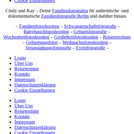
Cookie Einstellungen
Cindy und Kay – Deine
Familienfotografen
für authentische und
dokumentarische
Familienfotografie Berlin
und darüber hinaus
–
Familienfotoshooting
–
Schwangerschaftsfotografie
–
Babybauchfotoshooting
–
Geburtsfotografie
–
Wochenbettfotoshooting
–
Großelternfotoshooting
–
Reisereportage
–
Geburtstagsfotos
–
Weihnachtsfotoshooting
–
Veranstaltungsfotografie
–
Eventfotografie
–
Login
Über Uns
Reisetermine
Kontakt
Impressum
Datenschutzerklärung
Cookie Einstellungen
Login
Über Uns
Reisetermine
Kontakt
Impressum
Datenschutzerklärung
Cookie Einstellungen