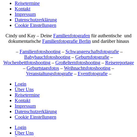
Reisetermine
Kontakt
Impressum
Datenschutzerklärung
Cookie Einstellungen
Cindy und Kay – Deine
Familienfotografen
für authentische und
dokumentarische
Familienfotografie Berlin
und darüber hinaus
–
Familienfotoshooting
–
Schwangerschaftsfotografie
–
Babybauchfotoshooting
–
Geburtsfotografie
–
Wochenbettfotoshooting
–
Großelternfotoshooting
–
Reisereportage
–
Geburtstagsfotos
–
Weihnachtsfotoshooting
–
Veranstaltungsfotografie
–
Eventfotografie
–
Login
Über Uns
Reisetermine
Kontakt
Impressum
Datenschutzerklärung
Cookie Einstellungen
Login
Über Uns